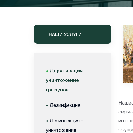
НАШИ УСЛУГИ
•
Дератизация -
уничтожение
грызунов
Нашес
•
Дезинфекция
серье
•
Дезинсекция -
игнор
осуще
уничтожение