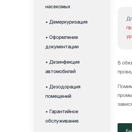
насекомых
Дл
•
Демеркуризация
пр
ур
•
Оформление
документации
•
Дезинфекция
В обя
автомобилей
прове
Помим
•
Дезодорация
промы
помещений
завис
•
Гарантийное
обслуживание
Бес