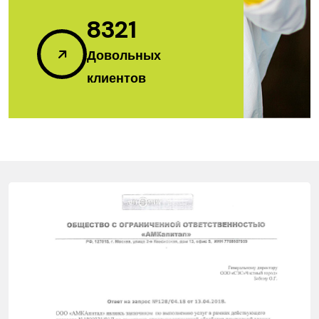
8321
Довольных
клиентов