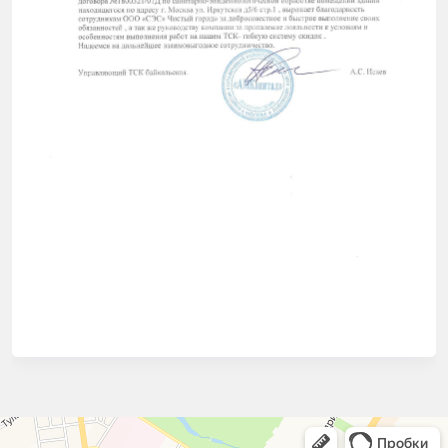
СЭС Чистый город
Дезинфекция, дезинсекция, дератизация в Туле