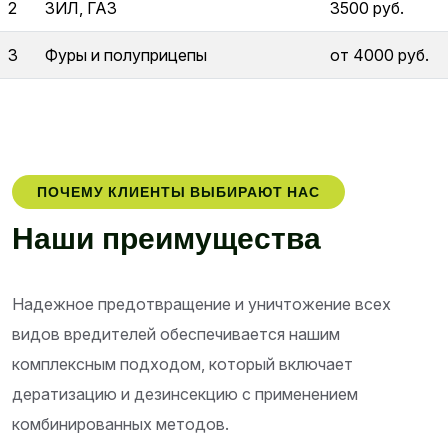
2
ЗИЛ, ГАЗ
3500 руб.
3
Фуры и полуприцепы
от 4000 руб.
ПОЧЕМУ КЛИЕНТЫ ВЫБИРАЮТ НАС
Н
а
ш
и
п
р
е
и
м
у
щ
е
с
т
в
а
Надежное предотвращение и уничтожение всех
видов вредителей обеспечивается нашим
комплексным подходом, который включает
дератизацию и дезинсекцию с применением
комбинированных методов.