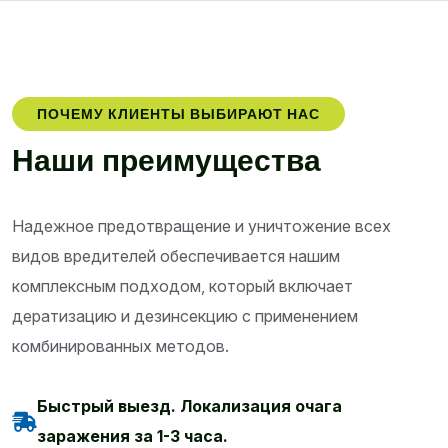
ПОЧЕМУ КЛИЕНТЫ ВЫБИРАЮТ НАС
Н
а
ш
и
п
р
е
и
м
у
щ
е
с
т
в
а
Надежное предотвращение и уничтожение всех
видов вредителей обеспечивается нашим
комплексным подходом, который включает
дератизацию и дезинсекцию с применением
комбинированных методов.
Быстрый выезд. Локализация очага
заражения за 1-3 часа.