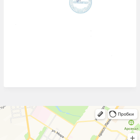
СЭС Чистый город
Дезинфекция, дезинсекция, дератизация в Туле