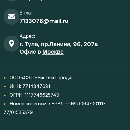
E-mail:
7133076@mail.ru
Адрес:
г. Тула, пр.Ленина, 96, 207а
Офис в
Москве
•
ООО «СЭС «Чистый Город»
•
ИНН: 7714847691
•
ОГРН: 1117746625743
•
Номер лицензии в ЕРУЛ — № Л064-00111-
77/01535379