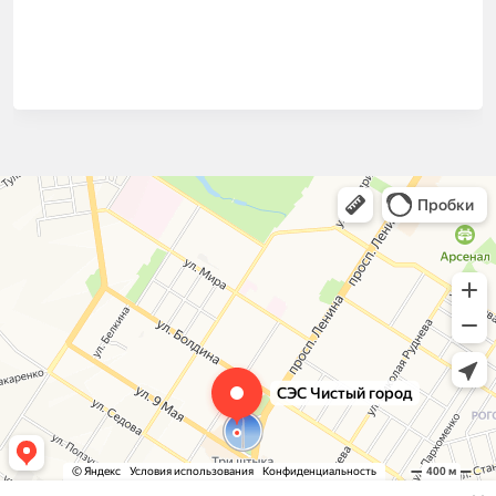
СЭС Чистый город
Дезинфекция, дезинсекция, дератизация в Туле