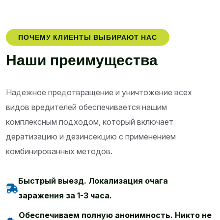
ПОЧЕМУ КЛИЕНТЫ ВЫБИРАЮТ НАС
Н
а
ш
и
п
р
е
и
м
у
щ
е
с
т
в
а
Надежное предотвращение и уничтожение всех
видов вредителей обеспечивается нашим
комплексным подходом, который включает
дератизацию и дезинсекцию с применением
комбинированных методов.
Быстрый выезд. Локализация очага
заражения за 1-3 часа.
Обеспечиваем полную анонимность. Никто не