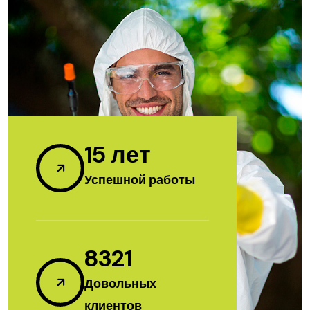
15
лет
Успешной работы
8321
Довольных
клиентов