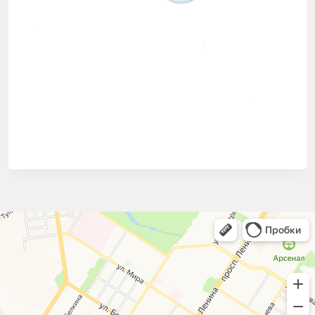
СЭС Чистый город
Дезинфекция, дезинсекция, дератизация в Туле